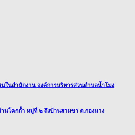
ชนในสำนักงาน องค์การบริหารส่วนตำบลน้ำโมง
โคกถ้ำ หมู่ที่ ๒ ถึงบ้านสามขา ต.กองนาง