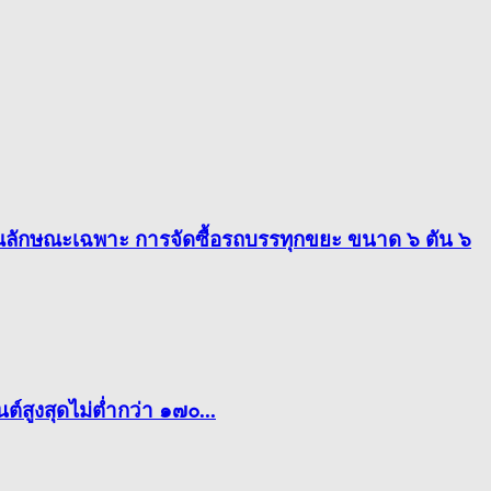
ณลักษณะเฉพาะ การจัดซื้อรถบรรทุกขยะ ขนาด ๖ ตัน ๖
์สูงสุดไม่ต่ำกว่า ๑๗๐...