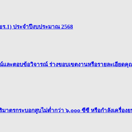
 (สขร.1) ประจำปีงบประมาณ 2568
รณ์และตอบข้อวิจารณ์ ร่างขอบเขตงานหรือรายละเอียดคุ
าตรกระบอกสูบไม่ต่ำกว่า ๖,๐๐๐ ซีซี หรือกำลังเครื่องยนต