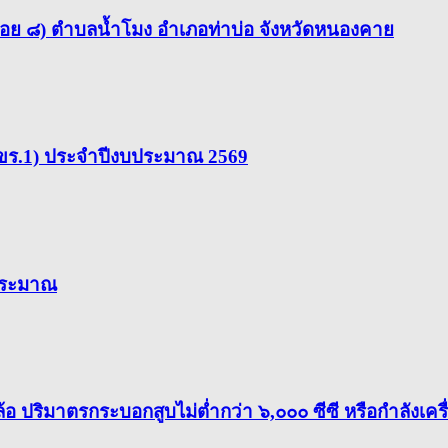
ซอย ๘) ตำบลน้ำโมง อำเภอท่าบ่อ จังหวัดหนองคาย
 (สขร.1) ประจำปีงบประมาณ 2569
ประมาณ
ิมาตรกระบอกสูบไม่ต่ำกว่า ๖,๐๐๐ ซีซี หรือกำลังเครื่อ