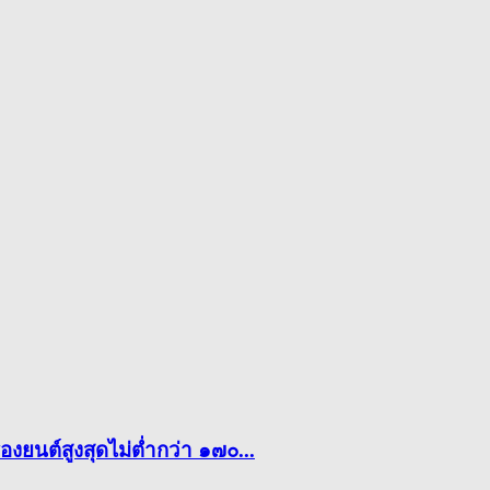
งยนต์สูงสุดไม่ต่ำกว่า ๑๗๐...