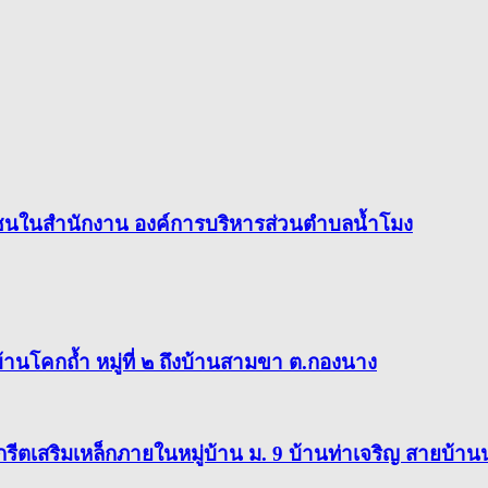
ชนในสำนักงาน องค์การบริหารส่วนตำบลน้ำโมง
โคกถ้ำ หมู่ที่ ๒ ถึงบ้านสามขา ต.กองนาง
สริมเหล็กภายในหมู่บ้าน ม. 9 บ้านท่าเจริญ สายบ้านนา