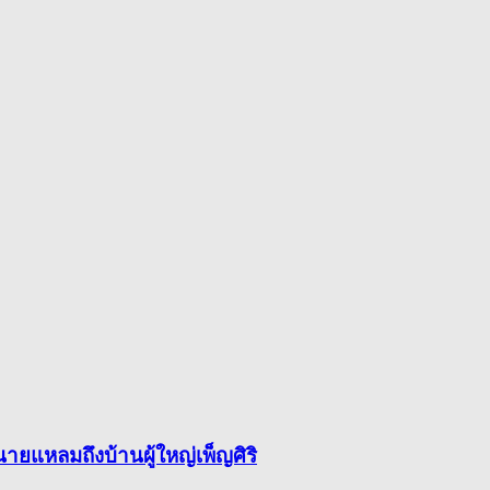
ยแหลมถึงบ้านผู้ใหญ่เพ็ญศิริ